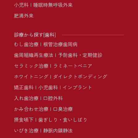
小児科
睡眠時無呼吸外来
肥満外来
診療から探す[歯科]
むし歯治療
根管治療
歯周病
歯周組織再生療法
予防歯科・定期健診
セラミック治療
ラミネートべニア
ホワイトニング
ダイレクトボンディング
矯正歯科
小児歯科
インプラント
入れ歯治療
口腔外科
かみ合わせ治療
口臭治療
摂食嚥下
歯ぎしり・食いしばり
いびき治療
静脈内鎮静法