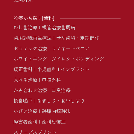
診療から探す[歯科]
むし歯治療
根管治療
歯周病
歯周組織再生療法
予防歯科・定期健診
セラミック治療
ラミネートべニア
ホワイトニング
ダイレクトボンディング
矯正歯科
小児歯科
インプラント
入れ歯治療
口腔外科
かみ合わせ治療
口臭治療
摂食嚥下
歯ぎしり・食いしばり
いびき治療
静脈内鎮静法
障害者歯科
歯科恐怖症
スリープスプリント