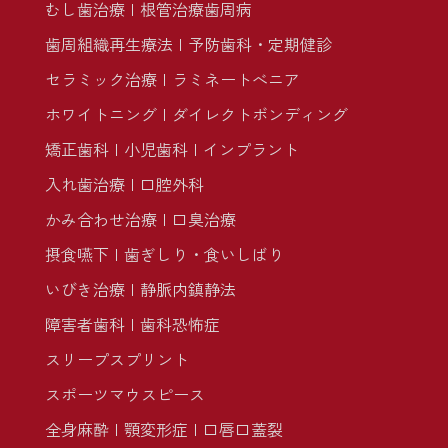
むし歯治療
根管治療
歯周病
歯周組織再生療法
予防歯科・定期健診
セラミック治療
ラミネートべニア
ホワイトニング
ダイレクトボンディング
矯正歯科
小児歯科
インプラント
入れ歯治療
口腔外科
かみ合わせ治療
口臭治療
摂食嚥下
歯ぎしり・食いしばり
いびき治療
静脈内鎮静法
障害者歯科
歯科恐怖症
スリープスプリント
スポーツマウスピース
全身麻酔
顎変形症
口唇口蓋裂