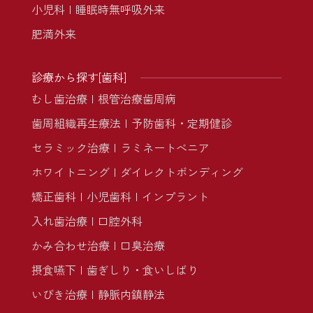
小児科
睡眠時無呼吸外来
肥満外来
診療から探す[歯科]
むし歯治療
根管治療
歯周病
歯周組織再生療法
予防歯科・定期健診
セラミック治療
ラミネートべニア
ホワイトニング
ダイレクトボンディング
矯正歯科
小児歯科
インプラント
入れ歯治療
口腔外科
かみ合わせ治療
口臭治療
摂食嚥下
歯ぎしり・食いしばり
いびき治療
静脈内鎮静法