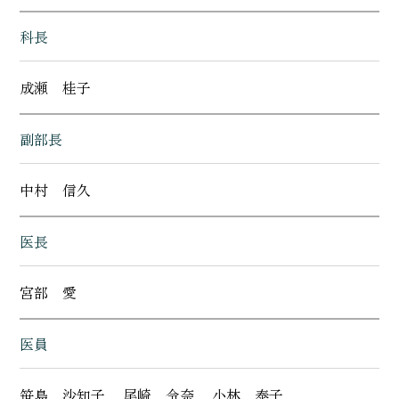
科長
成瀬 桂子
副部長
中村 信久
医長
宮部 愛
医員
笹島 沙知子
尾崎 令奈
小林 泰子