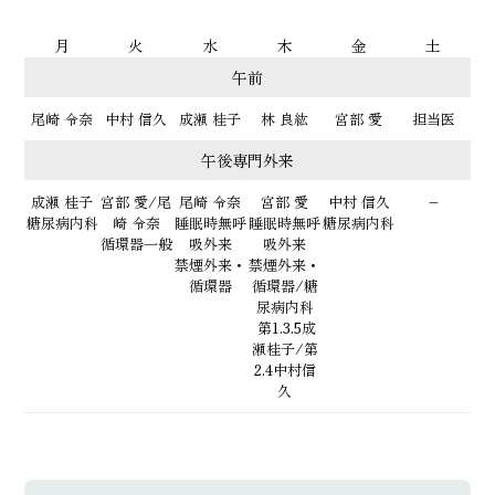
月
火
水
木
金
土
午前
尾崎 令奈
中村 信久
成瀬 桂子
林 良紘
宮部 愛
担当医
午後専門外来
成瀬 桂子
宮部 愛/尾
尾崎 令奈
宮部 愛
中村 信久
–
糖尿病内科
崎 令奈
睡眠時無呼
睡眠時無呼
糖尿病内科
循環器一般
吸外来
吸外来
禁煙外来・
禁煙外来・
循環器
循環器/糖
尿病内科
第1.3.5成
瀬桂子/第
2.4中村信
久