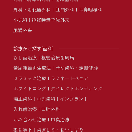
外科・消化器外科
肛門外科
耳鼻咽喉科
小児科
睡眠時無呼吸外来
肥満外来
診療から探す[歯科]
むし歯治療
根管治療
歯周病
歯周組織再生療法
予防歯科・定期健診
セラミック治療
ラミネートべニア
ホワイトニング
ダイレクトボンディング
矯正歯科
小児歯科
インプラント
入れ歯治療
口腔外科
かみ合わせ治療
口臭治療
摂食嚥下
歯ぎしり・食いしばり