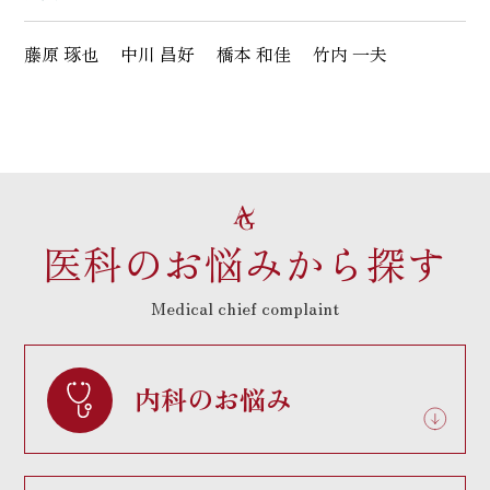
藤原 琢也
中川 昌好
橋本 和佳
竹内 一夫
医科のお悩みから探す
Medical chief complaint
内科のお悩み