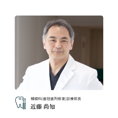
補綴科(歯冠歯列修復)診療部長
近藤 尚知