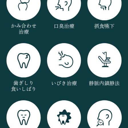
かみ合わせ
口臭治療
摂食嚥下
治療
歯ぎしり
いびき治療
静脈内鎮静法
食いしばり