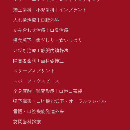
矯正歯科
小児歯科
インプラント
入れ歯治療
口腔外科
かみ合わせ治療
口臭治療
摂食嚥下
歯ぎしり・食いしばり
いびき治療
静脈内鎮静法
障害者歯科
歯科恐怖症
スリープスプリント
スポーツマウスピース
全身麻酔
顎変形症
口唇口蓋裂
嚥下障害・口腔機能低下・オーラルフレイル
言語・口腔機能発達外来
訪問歯科診療