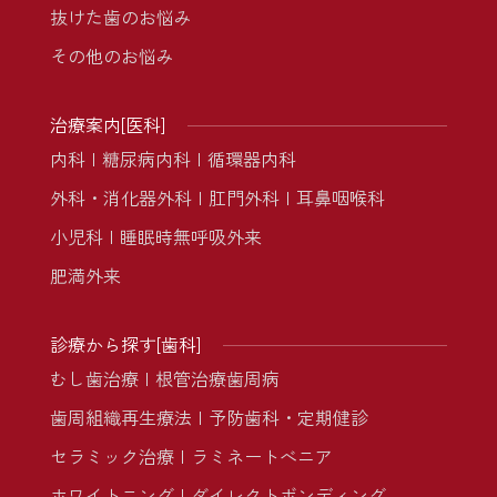
抜けた歯のお悩み
その他のお悩み
治療案内[医科]
内科
糖尿病内科
循環器内科
外科・消化器外科
肛門外科
耳鼻咽喉科
小児科
睡眠時無呼吸外来
肥満外来
診療から探す[歯科]
むし歯治療
根管治療
歯周病
歯周組織再生療法
予防歯科・定期健診
セラミック治療
ラミネートべニア
ホワイトニング
ダイレクトボンディング