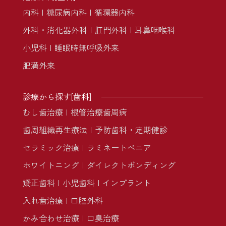
内科
糖尿病内科
循環器内科
外科・消化器外科
肛門外科
耳鼻咽喉科
小児科
睡眠時無呼吸外来
肥満外来
診療から探す[歯科]
むし歯治療
根管治療
歯周病
歯周組織再生療法
予防歯科・定期健診
セラミック治療
ラミネートべニア
ホワイトニング
ダイレクトボンディング
矯正歯科
小児歯科
インプラント
入れ歯治療
口腔外科
かみ合わせ治療
口臭治療