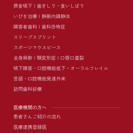
摂食嚥下
歯ぎしり・食いしばり
いびき治療
静脈内鎮静法
障害者歯科
歯科恐怖症
スリープスプリント
スポーツマウスピース
全身麻酔
顎変形症
口唇口蓋裂
嚥下障害・口腔機能低下・オーラルフレイル
言語・口腔機能発達外来
訪問歯科診療
医療機関の方へ
患者さんご紹介の流れ
医療連携登録医