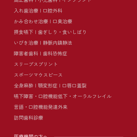
入れ歯治療
口腔外科
かみ合わせ治療
口臭治療
摂食嚥下
歯ぎしり・食いしばり
いびき治療
静脈内鎮静法
障害者歯科
歯科恐怖症
スリープスプリント
スポーツマウスピース
全身麻酔
顎変形症
口唇口蓋裂
嚥下障害・口腔機能低下・オーラルフレイル
言語・口腔機能発達外来
訪問歯科診療
医療機関の方へ