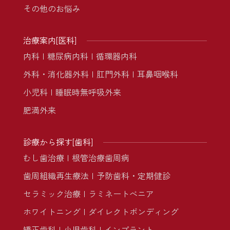
その他のお悩み
治療案内[医科]
内科
糖尿病内科
循環器内科
外科・消化器外科
肛門外科
耳鼻咽喉科
小児科
睡眠時無呼吸外来
肥満外来
診療から探す[歯科]
むし歯治療
根管治療
歯周病
歯周組織再生療法
予防歯科・定期健診
セラミック治療
ラミネートべニア
ホワイトニング
ダイレクトボンディング
矯正歯科
小児歯科
インプラント