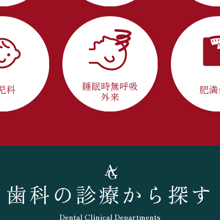
睡眠時無呼吸
児科
肥満
外来
歯科の診療から探す
Dental Clinical Departments