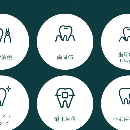
歯周
管治療
歯周病
再生
ワイト
矯正歯科
小児歯
ング