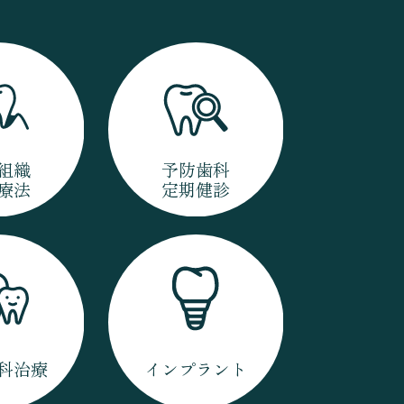
組織
予防歯科
療法
定期健診
科治療
インプラント