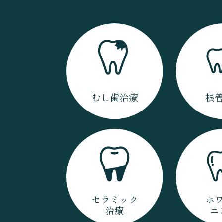
むし歯治療
根
セラミック
ホ
治療
ニ