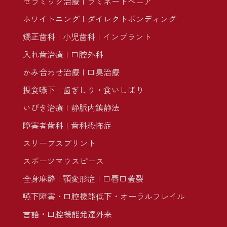
セラミック治療
ラミネートべニア
ホワイトニング
ダイレクトボンディング
矯正歯科
小児歯科
インプラント
入れ歯治療
口腔外科
かみ合わせ治療
口臭治療
摂食嚥下
歯ぎしり・食いしばり
いびき治療
静脈内鎮静法
障害者歯科
歯科恐怖症
スリープスプリント
スポーツマウスピース
全身麻酔
顎変形症
口唇口蓋裂
嚥下障害・口腔機能低下・オーラルフレイル
言語・口腔機能発達外来