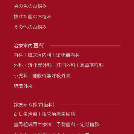
歯の色のお悩み
抜けた歯のお悩み
その他のお悩み
治療案内[医科]
内科
糖尿病内科
循環器内科
外科・消化器外科
肛門外科
耳鼻咽喉科
小児科
睡眠時無呼吸外来
肥満外来
診療から探す[歯科]
むし歯治療
根管治療
歯周病
歯周組織再生療法
予防歯科・定期健診